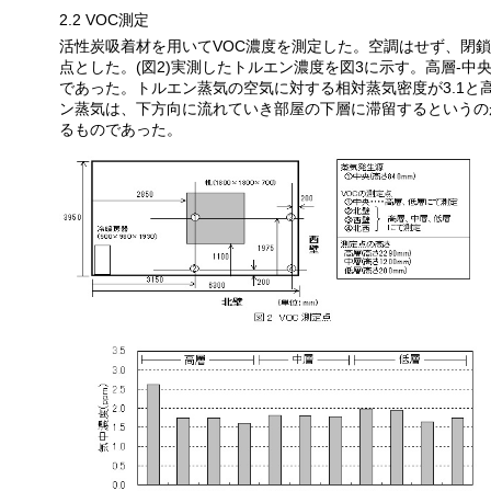
2.2 VOC
測定
活性炭吸着材を用いて
VOC
濃度を測定した。空調はせず、閉鎖
点とした。
(
図
2)
実測したトルエン濃度を図
3
に示す。高層
-
中
であった。トルエン蒸気の空気に対する相対蒸気密度が
3.1
と
ン蒸気は、下方向に流れていき部屋の下層に滞留するというの
るものであった。