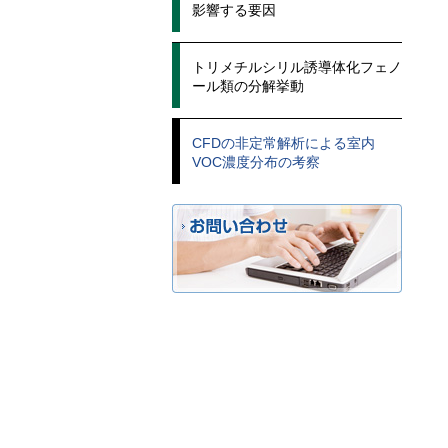
影響する要因
トリメチルシリル誘導体化フェノ
ール類の分解挙動
CFDの非定常解析による室内
VOC濃度分布の考察