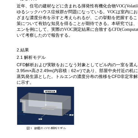
近年、住宅の建材などに含まれる揮発性有機化合物
VOC(Volatil
ゆるシックハウス症候群が問題になっている。
VOC
は室内にお
ざまな濃度分布を示すと考えられるが、この挙動を把握するこ
策について有効な知見を得ることが期待できる。本研究では、
エンを例にして、実際の
VOC
測定結果に合致する
CFD(Computati
いて考察したので報告する。
2.
結果
2.1
解析モデル
CFD
解析および実験をおこなう対象としてビル内の一室を選ん
3.95m×
高さ
2.49m(
内容積：
62
㎥
)
であり、部屋中央付近の机に
蒸気発生源とした。トルエンの濃度分布の推移を
CFD
非定常解
に示す。