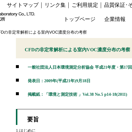
サイトマップ
リンク集
ご利用規定
品質保証･
トップページ
企業情報
FDの非定常解析による室内VOC濃度分布の考察
CFDの非定常解析による室内VOC濃度分布の考察
一般社団法人日本環境測定分析協会
平成21年度・第17
発表日：2009年(平成21年)9月18日
掲載紙：「環境と測定技術 」Vol.38 No.5 p14-18(2011)
要旨
1.
はじめに