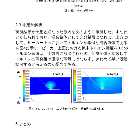
2.3
非定常解析
実測結果が予想と異なった原因を次のように推測した。すなわ
とが知られており、混合気体として充分希薄になれば、上方に
して、ビーカー上面においてトルエンが希薄な混合気体である
を図
4
に示す。ビーカー上面における気中トルエン濃度を
0.3p
トルエン蒸気は、上方向に放出された後、部屋全体へ拡散して
トルエンの蒸発後は濃厚な蒸気にはならず、きわめて早い段階
拡散すると考えるのが妥当である。
3.
まとめ