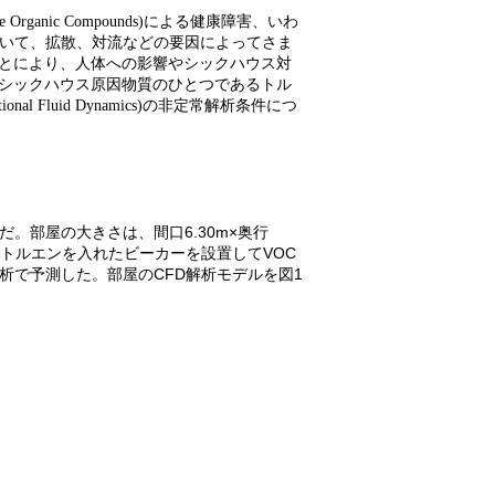
e Organic Compounds)
による健康障害、いわ
いて、拡散、対流などの要因によってさま
とにより、人体への影響やシックハウス対
シックハウス原因物質のひとつであるトル
onal Fluid Dynamics)
の非定常解析条件につ
だ。部屋の大きさは、間口
6.30m×
奥行
トルエンを入れたビーカーを設置して
VOC
析で予測した。部屋の
CFD
解析モデルを図
1