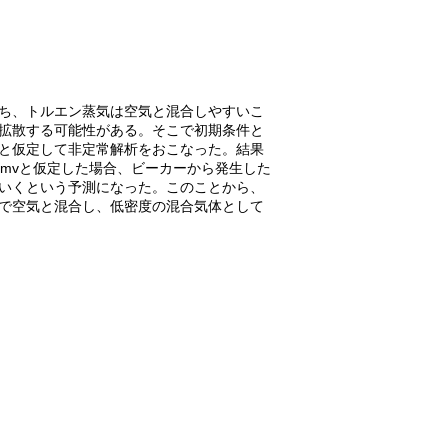
ち、トルエン蒸気は空気と混合しやすいこ
拡散する可能性がある。そこで初期条件と
と仮定して非定常解析をおこなった。結果
pmv
と仮定した場合、ビーカーから発生した
いくという予測になった。このことから、
で空気と混合し、低密度の混合気体として