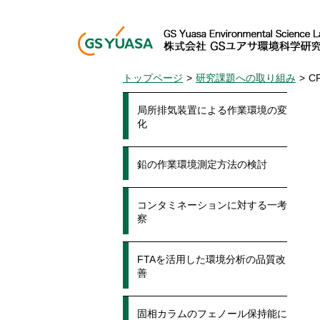
トップページ
>
研究課題への取り組み
>
C
局所排気装置による作業環境の変
化
鉛の作業環境測定方法の検討
コンタミネーションに対する一考
察
FTAを活用した環境分析の品質改
善
固相カラムのフェノール保持能に